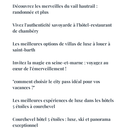
Découvrez les merveilles du vail hautrail :
randonnée et plus
Vivez l'authenticité savoyarde à l'hôtel-restaurant
de chambéry
Les meilleures options de villas de luxe à louer à
saint-barth
Invitez la magie en seine-et-marne : voyagez au
cœur de l'émerveillement !
"comment choisir le city pass idéal pour vos
vacances ?"
Les meilleures expériences de luxe dans les hôtels
5 étoiles à courchevel
Courchevel hôtel 5 étoiles : luxe, ski et panorama
exceptionnel