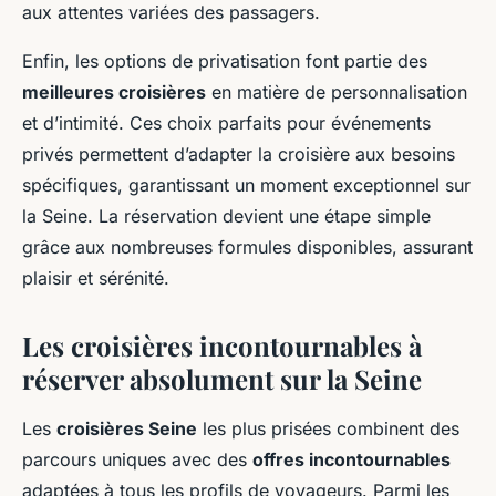
aux attentes variées des passagers.
Enfin, les options de privatisation font partie des
meilleures croisières
en matière de personnalisation
et d’intimité. Ces choix parfaits pour événements
privés permettent d’adapter la croisière aux besoins
spécifiques, garantissant un moment exceptionnel sur
la Seine. La réservation devient une étape simple
grâce aux nombreuses formules disponibles, assurant
plaisir et sérénité.
Les croisières incontournables à
réserver absolument sur la Seine
Les
croisières Seine
les plus prisées combinent des
parcours uniques avec des
offres incontournables
adaptées à tous les profils de voyageurs. Parmi les