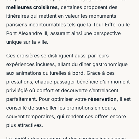
meilleures croisières
, certaines proposent des
itinéraires qui mettent en valeur les monuments
parisiens incontournables tels que la Tour Eiffel ou le
Pont Alexandre III, assurant ainsi une perspective
unique sur la ville.
Ces croisières se distinguent aussi par leurs
expériences incluses, allant du dîner gastronomique
aux animations culturelles à bord. Grâce à ces
prestations, chaque passager bénéficie d’un moment
privilégié où confort et découverte s’entrelacent
parfaitement. Pour optimiser votre
réservation
, il est
conseillé de surveiller les promotions en cours,
souvent temporaires, qui rendent ces offres encore
plus attractives.
La variété des parcours et des services inclus dans