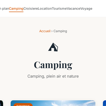
n plan
Camping
Croisiere
Location
Tourisme
Vacance
Voyage
Accueil
› Camping
⛺
Camping
Camping, plein air et nature