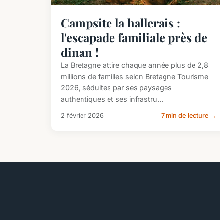
Campsite la hallerais :
l'escapade familiale près de
dinan !
La Bretagne attire chaque année plus de 2,8
millions de familles selon Bretagne Tourisme
2026, séduites par ses paysages
authentiques et ses infrastru...
2 février 2026
7 min de lecture →