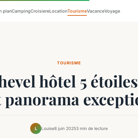
n plan
Camping
Croisiere
Location
Tourisme
Vacance
Voyage
TOURISME
evel hôtel 5 étoiles 
et panorama excepti
Louise
8 juin 2025
3 min de lecture
L