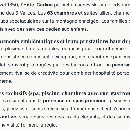
el 1850, l’
Hôtel Carlina
permet un accès ski aux pieds dire
ne des 3 Vallées. Les
63 chambres et suites
allient charme
ues spectaculaires sur la montagne enneigée. Les familles 
és avec des services dédiés aux enfants.
ssements emblématiques et leurs prestations haut d
e plusieurs hôtels 5 étoiles reconnus pour leur raffinement 
consiste en un accueil d’exception, des chambres spacieu
alet, souvent prolongées par des balcons offrant un
panoram
ment rivalise de créativité pour combiner hospitalité perso
derne.
es exclusifs (spa, piscine, chambres avec vue, gastro
urs résident dans la
présence de spas premium
: piscines 
s, jacuzzis et soins spécialisés. L’expérience client s’enrich
ventive
, servie dans des restaurants élégants, et des salo
nvivialité forment la règle.