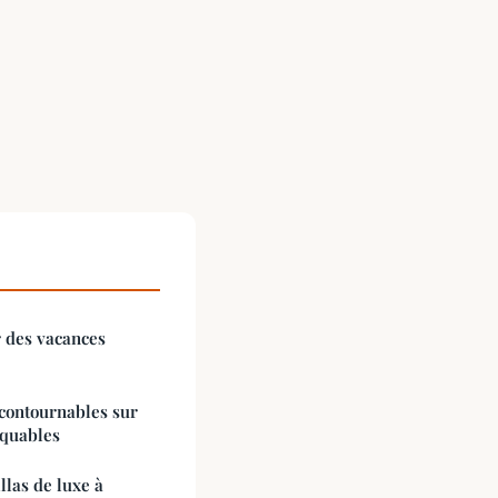
r des vacances
ncontournables sur
nquables
llas de luxe à