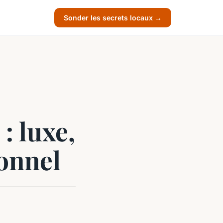
Sonder les secrets locaux →
: luxe,
onnel