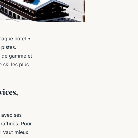
chaque hôtel 5
 pistes.
ut de gamme et
 ski les plus
vices,
e avec ses
raffinés. Pour
 il vaut mieux