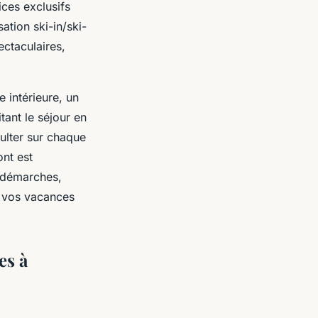
ices exclusifs
ation ski-in/ski-
ctaculaires,
 intérieure, un
tant le séjour en
sulter sur chaque
ont est
s démarches,
r vos vacances
es à