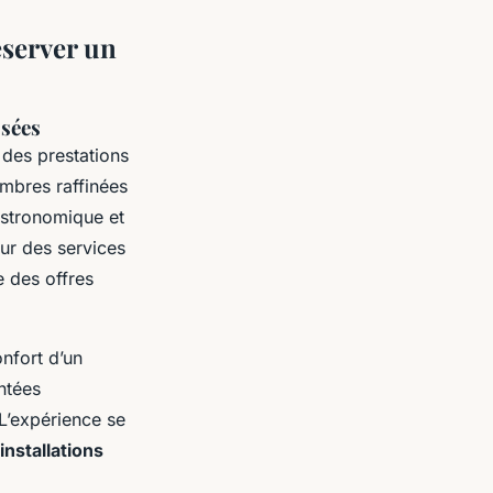
réserver un
osées
des prestations
ambres raffinées
gastronomique et
ur des services
e des offres
nfort d’un
ontées
L’expérience se
installations