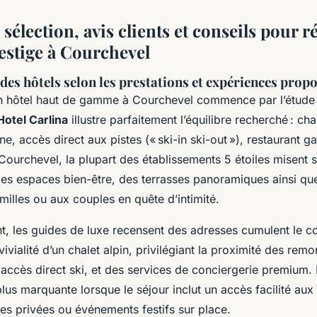
 sélection, avis clients et conseils pour 
restige à Courchevel
es hôtels selon les prestations et expériences prop
un hôtel haut de gamme à Courchevel commence par l’étude 
Hotel Carlina
illustre parfaitement l’équilibre recherché : ch
e, accès direct aux pistes (« ski-in ski-out »), restaurant 
ourchevel, la plupart des établissements 5 étoiles misent s
des espaces bien-être, des terrasses panoramiques ainsi qu
illes ou aux couples en quête d’intimité.
, les guides de luxe recensent des adresses cumulent le co
vivialité d’un chalet alpin, privilégiant la proximité des rem
accès direct ski, et des services de conciergerie premium. 
plus marquante lorsque le séjour inclut un accès facilité aux
ées privées ou événements festifs sur place.