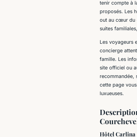
tenir compte à l
proposés. Les hé
out au cœur du 
suites familiale
Les voyageurs ex
concierge attent
famille. Les inf
site officiel ou
recommandée, su
cette page vous
luxueuses.
Description
Courcheve
Hôtel Carlina 