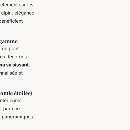
ctement sur les
 alpin, élégance
bénéficient
e gamme
: un point
ses décorées
a saisissant
.
nnalisée et
nomie étoilée)
intérieures
it par une
ns panoramiques