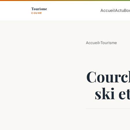
Accueil
Actu
Bo
Accueil
›
Tourisme
Courch
ski 