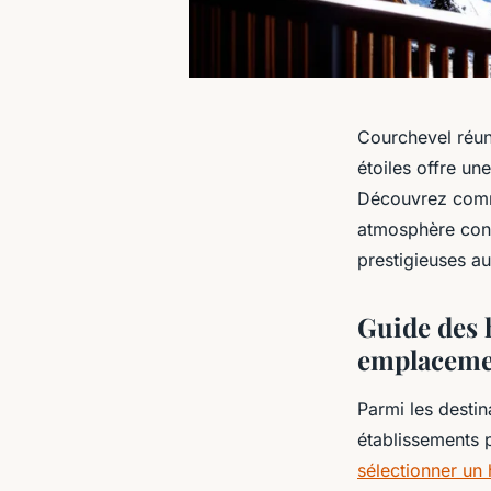
Courchevel réuni
étoiles offre un
Découvrez comme
atmosphère convi
prestigieuses a
Guide des h
emplacemen
Parmi les desti
établissements p
sélectionner un