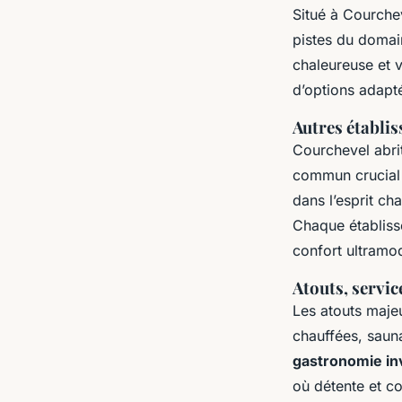
Situé à Courchev
pistes du domai
chaleureuse et v
d’options adapt
Autres établi
Courchevel abrit
commun crucial 
dans l’esprit ch
Chaque établisse
confort ultramo
Atouts, servic
Les atouts maje
chauffées, sauna
gastronomie in
où détente et co