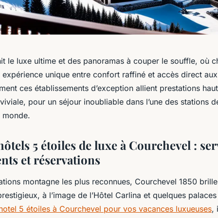
t le luxe ultime et des panoramas à couper le souffle, où 
e expérience unique entre confort raffiné et accès direct aux
nt ces établissements d’exception allient prestations ha
viale, pour un séjour inoubliable dans l’une des stations de
u monde.
ôtels 5 étoiles de luxe à Courchevel : ser
ts et réservations
nations montagne les plus reconnues, Courchevel 1850 brill
restigieux, à l’image de l’Hôtel Carlina et quelques palaces 
 hotel 5 étoiles à Courchevel pour vos vacances luxueuses
,