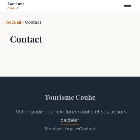
Accueil
›
Contact
Contact
Tourisme Couhe
“Votre guide pour explorer Couhe et ses trésors
cachés”
Mentions légales
Contact